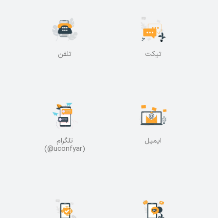
تیکت
تلفن
ایمیل
تلگرام
(uconfyar@)