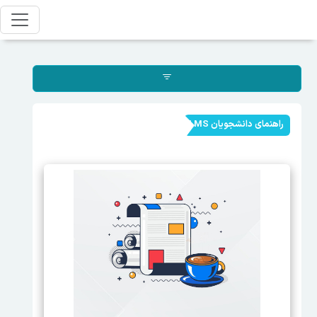
راهنمای دانشجویان LMS