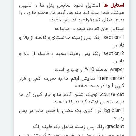
استایل ها
: استایل نحوه نمایش پنل ها را تعیین
میکند. شما میتوانید منو ها، آیتم ها، محتواها و... را
به هر شکلی که بخواهید نمایش دهید.
استایل های تعریف شده در سامانه:
section-1: رنگ پس زمینه خاکستری و فاصله از بالا و
پایین
section-2: رنگ پس زمینه سفید و فاصله از بالا و
پایین
wraper: فاصله 10% از چپ و راست
item-center: نمایش آیتم ها به صورت افقی و قرار
گیری آنها در وسط صفحه
course-cat: کوچک شدن آیتم ها و قرار گیری آن ها
در مستطیل گوشه گرد به رنگ سفید
bg-blur-1: قرار گیری یک عکس با فیلتر مات در پس
زمینه
gradient: رنگ پس زمینه شامل یک طیف رنگ
متن مورد نظر خود را در قسمت ویرایشگر متنی تایپ