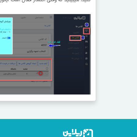
کنید، میبینید که وقتی انتشار فعال است آیکو